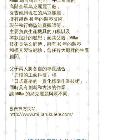
Millar 為台灣目前唯一手工量產的
高階全單烏克麗麗工廠，
從吉他到現在的烏克麗麗，
擁有超過 40 年的製琴技術。
現任執行總監洪慶楓師傅，
主要負責生產機具的刀模以及
琴款設計的發想；
而其
父親 - Millar
技術長洪文
師傅，
擁有 40 年的製琴
和模具製造經驗，
曾任各大廠牌的生產
顧問。
父子兩人將各自的專長結合，
「刀模的工藝科技」
和
「日式嚴格的一貫化標準作業技術」，
同時具有創
新和古法的作業，
讓 Millar 的烏克麗麗與眾不同。
截自官方網站：
http://www.millarukulele.com/