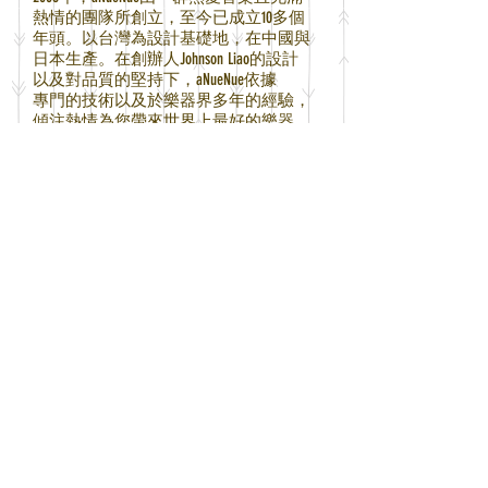
熱情的團隊所創立，至今已
成立10多個
年頭。
以台灣為設計基礎地，
在中國與
日本生產。在創辦人Johnson Liao
的設計
以及對品質的堅持下，aNueNue依據
專門的技術以及於樂器界多年的經驗，
傾注熱情為您帶來世界上最好的樂器。
aNueNue名稱源自夏威夷原住民語，
為彩虹的意思。在夏威夷原住民的
歷史中，
他們將彩虹人視為守護神，
頭頂上兩道彩虹，
代表著釋放好的
正面能量；彩虹人的肩膀，
則是對
地球的責任。
從台灣扎根，致力於推廣新設計、
打造獨有特色、建立精品形象。
特別專注於個別系列的特色發展，
推廣音樂生活化、自由與人情味。
不僅僅是製琴，而是注入概念、
注入理想，
進而參與慈善公益、
回饋社會，以音樂影響世界。