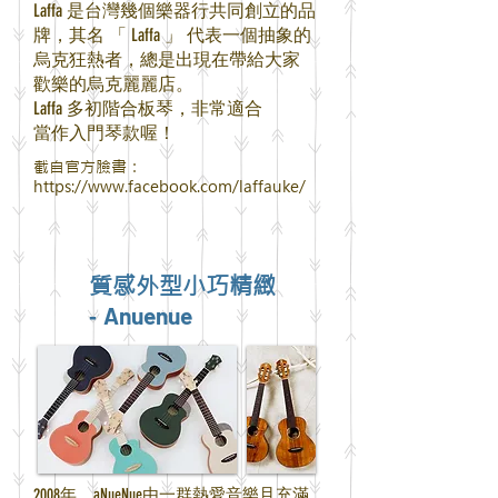
Laffa 是台灣幾個樂器行共同創立的品
牌，其名 「 Laffa
」
代表一個抽象的
烏克狂熱者，
總是出現在帶給大家
歡樂的烏克麗麗店。
Laffa 多初階合板琴，非常適合
當作入門琴款喔！
截自官方臉書：
https://www.facebook.com/laffauke/
質感外型小巧精緻
Anuenue
-
2008年，aNueNue由一群熱愛音樂且
充滿