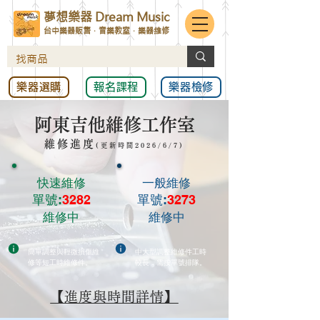
夢想樂器 Dream Music
台中樂器販售．音樂教室．樂器維修
樂器選購
報名課程
樂器檢修
阿東吉他維修工作室
維修進度
(更新時間2026/6/7
)
快速維修
一般維修
單號:
3282
單號:
3273
​維修中
維修中
簡單調整與輕微損傷維
中大型調整維修件工時
修等短工時維修件。
較長，需按單號排隊。
【進度與時間詳情】