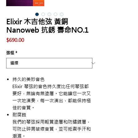
Elixir 木吉他弦 黃銅
Nanoweb 抗銹 壽命NO.1
價
$690.00
格
弦徑
*
持久的美妙音色
Elixir
琴弦的音色持久度比任何琴弦都
要好，無論有無塗層。它能讓您一次又
一次地演奏，每一次演出，都能保持極
佳的音質。
耐腐蝕
我們的琴弦採用輕質塗層和防鏽鍍層，
可防止碎屑破壞音質，並可抵禦手汗和
潮濕。