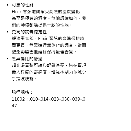
可靠的性能
Elixir
琴弦能夠承受劇烈的溫度變化，
甚至是極端的濕度。無論環境如何，我
們的琴弦都能提供一致的性能。
更高的調音穩定性
據演奏者稱，Elixir
琴弦的音準保持時
間更長，無需進行無休止的調音，從而
避免影響吉他始終保持最佳音質。
無與倫比的舒適
超光滑琴弦可讓您輕鬆演奏，旨在實現
最大程度的舒適度、增強控制力並減少
手指吱吱聲。
弦徑規格：
11002：.010-.014-.023-.030-.039-.0
47
11027：.011-.015-.022-.032-.042-.0
52
11052：.012-.016-.024-.032-.042-.0