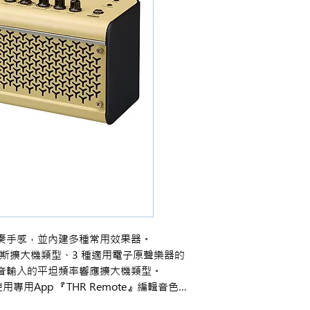
奏手感，並內建多種常用效果器。
貝斯擴大機類型、3 種適用電子原聲樂器的
音輸入的平坦頻率響應擴大機類型。
使用專用App 『THR Remote』編輯音色…