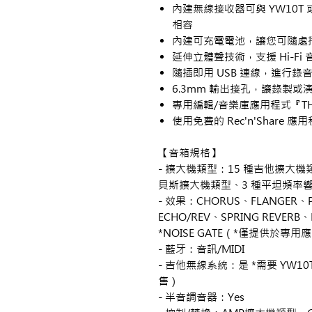
內建無線接收器可與 YW10T 或 Li
相容
內建可充電電池，讓您可隨處
延伸立體聲技術，支援 Hi-Fi
隨插即用 USB 連線，進行錄
6.3mm 輸出接孔，讓錄製或
專用編輯/音樂庫應用程式『THR
使用免費的 Rec'n'Share
【音箱規格】
- 擴大機類型：15 種吉他擴大機
貝斯擴大機類型、3 種平坦頻率
- 效果：CHORUS、FLANGER、
ECHO/REV、SPRING REVERB
*NOISE GATE（*僅提供於專
- 藍牙：音訊/MIDI
- 吉他無線系統：是 *需要 YW10T、
售）
- 半音調音器：Yes