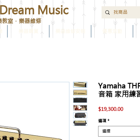
ream Music
樂教室．樂器維修
錄
樂器購買
樂器維修安裝
優惠活動
Yamaha THR
音箱 家用練
價
$19,300.00
格
選項
*
選擇