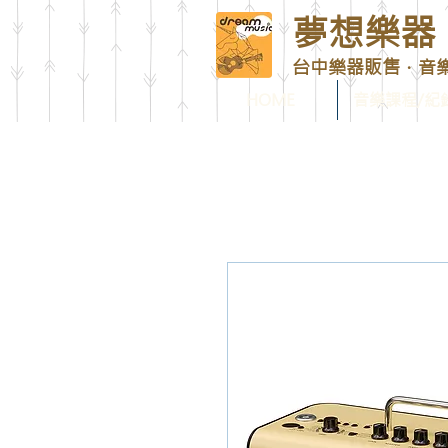
夢想樂器 D
台中樂器販售．音
HOME
音樂課程/紀