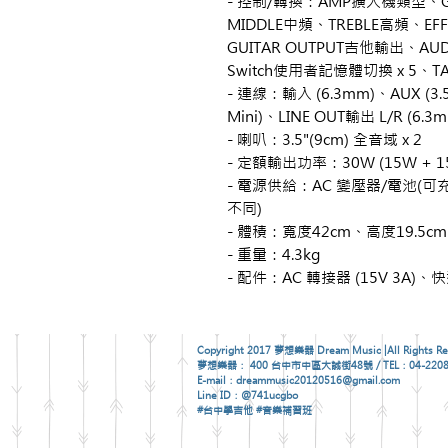
- 控制/轉換：AMP擴大機類型、G
MIDDLE中頻、TREBLE高頻、EF
GUITAR OUTPUT吉他輸出、AU
Switch使用者記憶體切換 x 5、T
- 連線：輸入 (6.3mm)、AUX (3.5m
Mini)、LINE OUT輸出 L/R (6.
- 喇叭：3.5"(9cm) 全音域 x 2
- 定額輸出功率：30W (15W + 15
- 電源供給：AC 變壓器/電池(
不同)
- 體積：寬度42cm、高度19.5cm
- 重量：4.3kg
- 配件：AC 轉接器 (15V 3A)、
Copyright 2017 夢想樂器 Dream Music |All Rights Re
夢想樂器： 400 台中市中區大誠街48號 / TEL：04-2208
E-mail：dreammusic20120516@gmail.com
Line ID：@741ucgbo
#台中學吉他 #音樂補習班