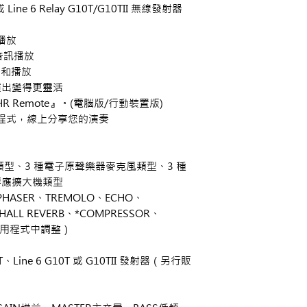
ne 6 Relay G10T/G10TII 無線發射器
播放
 音訊播放
音和播放
演出變得更靈活
 Remote』。(電腦版/行動裝置版)
 應用程式，線上分享您的演奏
類型、3 種電子原聲樂器麥克風類型、3 種
響應擴大機類型
PHASER、TREMOLO、ECHO、
、HALL REVERB、*COMPRESSOR、
用應用程式中調整）
Line 6 G10T 或 G10TII 發射器（另行販