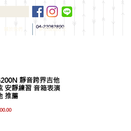
04-22082890
關於我們
夢想精選好文
LG200N 靜音跨界吉他
弦 安靜練習 音箱表演
他 推薦
促
00.00
銷
價
格