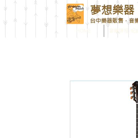
夢想樂器 D
台中樂器販售．音
HOME
音樂課程/紀