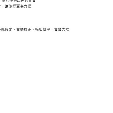
音系統，為您提供出色的音質
計，讓旅行更為方便
手感設定、琴頸校正、指板整平，買琴大推