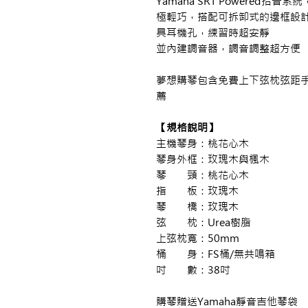
Yamaha SRT Powered拾
極輕巧，搭配可拆卸式的邊框設
具耳機孔，練習時超安靜
並內建調音器，調音調整超方便
夢想購琴包含免費上下弦枕弦距
薦
【規格說明】
主機琴身：桃花心木
琴身外框：玫瑰木與楓木
琴 頸：桃花心木
指 板：玫瑰木
琴 橋：玫瑰木
弦 枕：Urea樹脂
上弦枕寬：50mm
桶 身：FS桶/無共鳴箱
吋 數：38吋
購琴贈送Yamaha靜音吉他琴袋