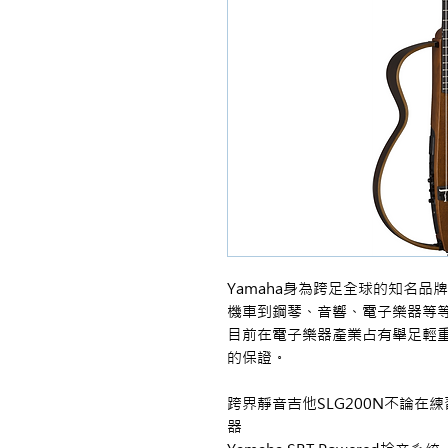
Yamaha身為跨足全球的知名
機車到鋼琴、音響、電子樂器等
目前在電子樂器產業占有舉足輕
的保證。
跨界靜音吉他SLG200N不論
器