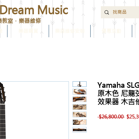
ream Music
樂教室．樂器維修
錄
樂器購買
樂器維修安裝
優惠活動
Yamaha S
原木色 尼龍
效果器 木吉
一
 $26,800.00 
$25,3
般
價
格