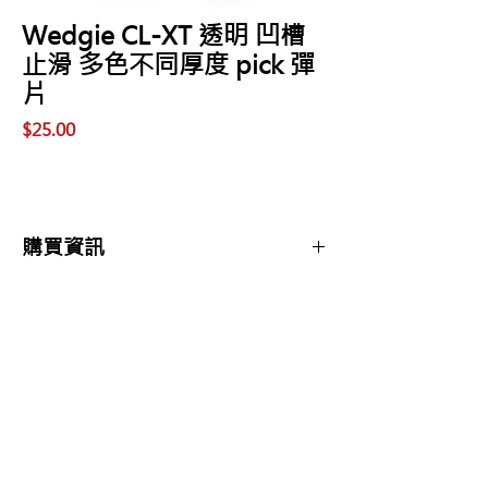
Wedgie CL-XT 透明 凹槽
止滑 多色不同厚度 pick 彈
片
價
$25.00
格
購買資訊
商品購買或資訊詢問可至
【夢想官方Line】
、
來電04-22082890、
Copyright 2017 夢想樂器 Dream Music |All
或至實體門市(市中區大誠街48號)洽詢
Rights Reserved |
夢想樂器： 400 台中市中區大誠街48號 /
TEL：04-22082890
E-mail：
dreammusic20120516@gmail.com
Line ID：@741ucgbo
#台中學吉他 #音樂補習班