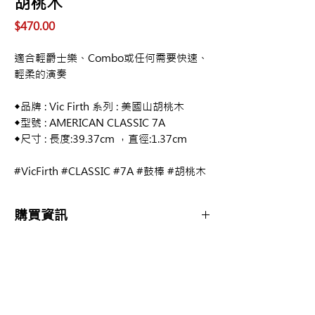
胡桃木
價
$470.00
格
適合輕爵士樂、Combo或任何需要快速、
輕柔的演奏
◆品牌 : Vic Firth 系列 : 美國山胡桃木
◆型號 : AMERICAN CLASSIC 7A
◆尺寸 : 長度:39.37cm ，直徑:1.37cm
#VicFirth #CLASSIC #7A #鼓棒 #胡桃木
購買資訊
商品購買或資訊詢問可至
【夢想官方Line】
、
來電04-22082890、
Copyright 2017 夢想樂器 Dream Music |All
或至實體門市(台中市中區大誠街48號)洽詢
Rights Reserved |
夢想樂器： 400 台中市中區大誠街48號 /