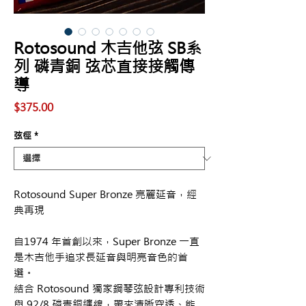
Rotosound 木吉他弦 SB系
列 磷青銅 弦芯直接接觸傳
導
價
$375.00
格
弦徑
*
Rotosound Super Bronze 亮麗延音，經
典再現
自1974 年首創以來，Super Bronze 一直
是木吉他手追求長延音與明亮音色的首
選。
結合 Rotosound 獨家鋼琴弦設計專利技術
與 92/8 磷青銅纏線，帶來清晰穿透、能