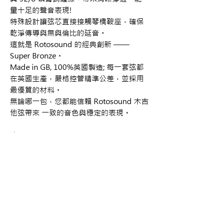
量十足的聲音表現!
特殊設計讓弦芯直接接觸琴橋鞍座，確保
乾淨傳導與無與倫比的延音。
這就是 Rotosound 的經典創新 ——
Super Bronze。
Made in GB, 100%英國製造; 每一套弦都
在英國生產，嚴格控管精準公差，並採用
最優質的材料。
無論哪一包，您都能信賴 Rotosound 木吉
他弦帶來 一致的音色與穩定的表現。
弦徑規格：
SB10：.010-.014-.020-.028-.040-.050
SB11：.011-.015-.022-.030-.042-.052
SB12：.012-.016-.024-.032-.044-.054
購買資訊
商品購買或資訊詢問可至