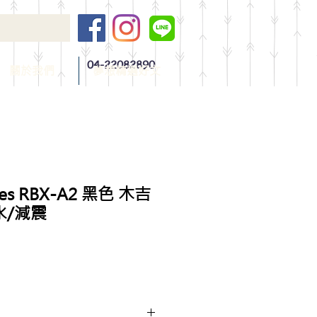
04-22082890
關於我們
夢想精選好文
ues RBX-A2 黑色 木吉
水/減震