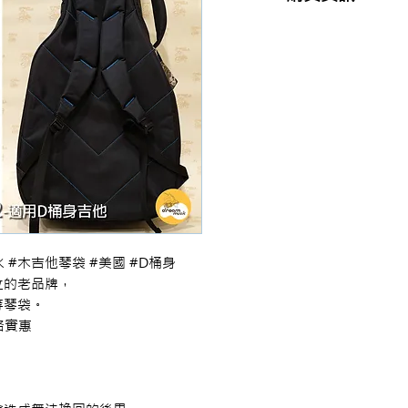
商品購買或資訊詢問
【夢想官方Line】
、
來電04-22082890、
或至實體門市(台中市
防潑水 #木吉他琴袋 #美國 #D桶身

成立的老品牌，

琴袋。

格實惠
