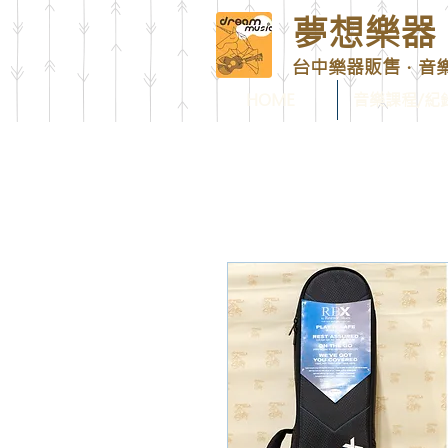
夢想樂器 D
台中樂器販售．音
HOME
音樂課程/紀