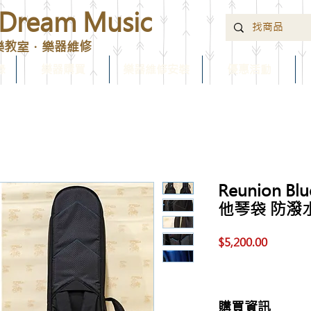
ream Music
樂教室．樂器維修
錄
樂器購買
樂器維修安裝
優惠活動
Reunion Bl
他琴袋 防潑
價
$5,200.00
格
購買資訊