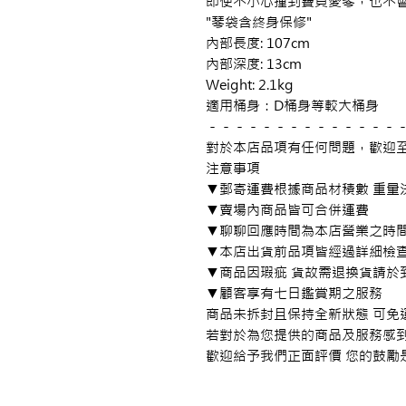
即使不小心撞到寶貝愛琴，也不會
"琴袋含終身保修"

內部長度: 107cm

內部深度: 13cm

Weight: 2.1kg

適用桶身：D桶身等較大桶身

－－－－－－－－－－－－－－－
對於本店品項有任何問題，歡迎至
注意事項

▼郵寄運費根據商品材積數 重量決
▼賣場內商品皆可合併運費

▼聊聊回應時間為本店營業之時間
▼本店出貨前品項皆經過詳細檢查
▼商品因瑕疵 貨故需退換貨請於
▼顧客享有七日鑑賞期之服務

商品未拆封且保持全新狀態 可免運
若對於為您提供的商品及服務感到
歡迎給予我們正面評價 您的鼓勵