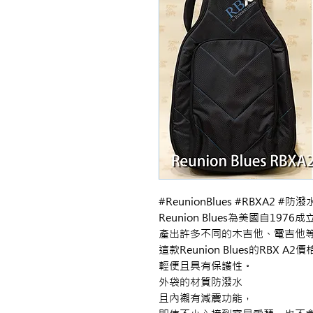
#ReunionBlues #RBXA2 #
Reunion Blues為美國自1976
產出許多不同的木吉他、電吉他等
這款Reunion Blues的RBX A2價
輕便且具有保護性。

外袋的材質防潑水

且內襯有減震功能，
