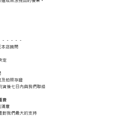
造成無法挽回的後果。

－－－－－

本店詢問

定



及拍照存證

到貨後七日內與我們聯絡

費

滿意

是對我們最大的支持