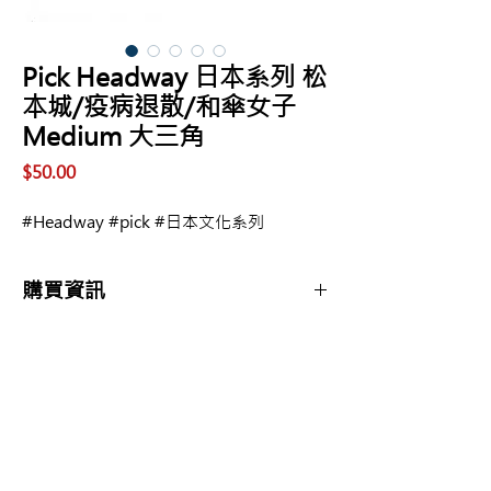
Pick Headway 日本系列 松
本城/疫病退散/和傘女子
Medium 大三角
價
$50.00
格
#Headway #pick #日本文化系列
購買資訊
商品購買或資訊詢問可至
【夢想官方Line】
、
來電04-22082890、
Copyright 2017 夢想樂器 Dream Music |All
或至實體門市(市中區大誠街48號)洽詢
Rights Reserved |
夢想樂器： 400 台中市中區大誠街48號 /
TEL：04-22082890
E-mail：
dreammusic20120516@gmail.com