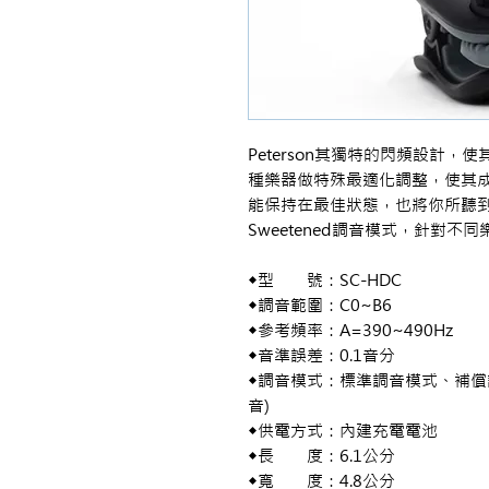
Peterson其獨特的閃頻設計，
種樂器做特殊最適化調整，使其
能保持在最佳狀態，也將你所聽到
Sweetened調音模式，針對
◆型 號：SC-HDC
◆調音範圍：C0~B6
◆參考頻率：A=390~490Hz
◆音準誤差：0.1音分
◆調音模式：標準調音模式、補償調
音)
◆供電方式：內建充電電池
◆長 度：6.1公分
◆寬 度：4.8公分