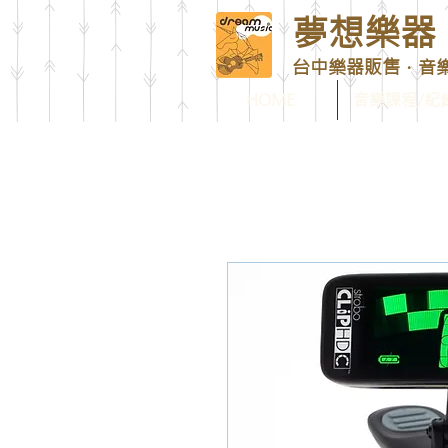
夢想樂器 D
台中樂器販售．音
HOME
音樂課程/紀