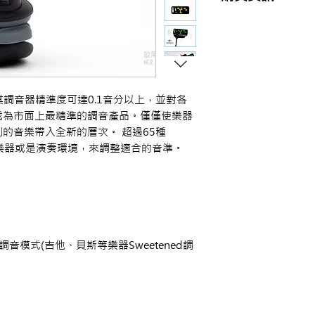
商品購買或資訊詢問
【夢想官方Line】
、
來電04-22082890、
或至實體門市(台中市
使其調音器精準度可達0.1音分以上，並對各
成為市面上最精準的調音產品。僅僅使樂器
的音樂帶入全新的層次。 超過65種
不同樂器或是演奏環境，來調整適合的音準。
音模式(吉他、貝斯等樂器Sweetened調