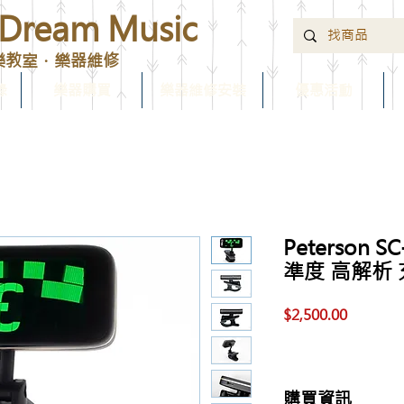
ream Music
樂教室．樂器維修
錄
樂器購買
樂器維修安裝
優惠活動
Peterson 
準度 高解析
價
$2,500.00
格
購買資訊