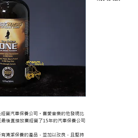
商品購買或資訊詢問
【夢想官方Line】
、
來電04-22082890、
或至實體門市(台中市
n最初是經營汽車保養公司。喜愛音樂的他發現比
最後直接放棄經營了15年的汽車保養公司
時市面所有清潔保養的產品，並加以改良，且堅持