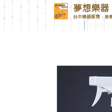
夢想樂器 D
台中樂器販售．音
HOME
音樂課程/紀