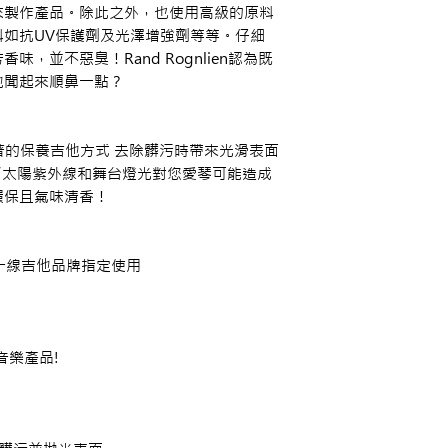
來製作產品。除此之外，也使用高級的原料
如抗UV保護劑及光澤增強劑等等。仔細
，並不惡臭！Rand Rognlien認為既
他聞起來順鼻一點？
果卓著的保養吉他方式 去除髒污時帶來光滑表面
絕了太陽紫外線和舞台燈光對您愛琴可能造成
環保且氣味清香！
等眾多一線吉他品牌指定使用
最佳音樂產品!