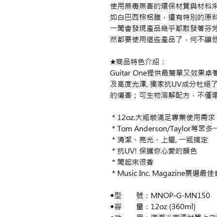
使用無毒無害的環保材質與材料
如白巴西棕梠臘，還有特別的原料
一聞會發現產品幾乎都散發著芬芳香味
然都要使用這些產品了，何不讓
★商品特色介紹：
Guitar One提供最簡單又效
及高度光澤, 獨家抗UV成分杜
的傷害；可生物溶解配方，不僅
＊12oz.大瓶裝滿足專業使用需求
＊Tom Anderson/Taylor
＊清潔、亮光、上蠟, 一瓶搞定
＊抗UV! 保護你心愛的顏色
＊聞起來很香
＊Music Inc. Magazine票選
◆型 號：MNOP-G-MN150
◆容 量：12oz (360ml)