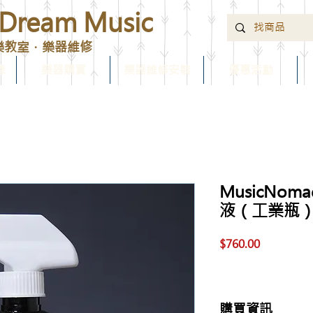
ream Music
樂教室．樂器維修
錄
樂器購買
樂器維修安裝
優惠活動
MusicNom
液（工業瓶） 
價
$760.00
格
購買資訊