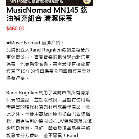
MusicNomad MN145 弦
油補充組合 清潔保養
價
$460.00
格
★Music Nomad 品牌介紹：
品牌創立人Rand Rognlien最初是經營汽
車保養公司。喜愛音樂的他發現比起汽車
保養，他更熱愛音樂，甚至最後直接放棄
經營了15年的汽車保養公司轉而經營樂器
保養行業。
Rand Rognlien試用了當時市面所有清潔
保養的產品，並加以改良，且堅持使用無
毒無害的環保材質與材料來製作產品。除
此之外，也使用高級的原料如白巴西棕梠
臘，還有特別的原料如抗UV保護劑及光澤
增強劑等等。仔細一聞會發現產品幾乎都
散發著芬芳香味，並不惡臭！Rand