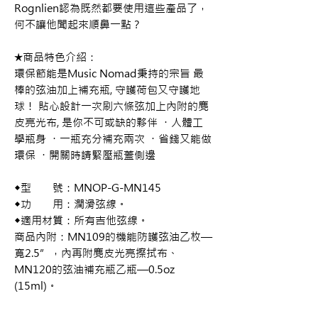
Rognlien認為既然都要使用這些產品了，
何不讓他聞起來順鼻一點？
★商品特色介紹：
環保節能是Music Nomad秉持的宗旨 最
棒的弦油加上補充瓶, 守護荷包又守護地
球！ 貼心設計一次刷六條弦加上內附的麂
皮亮光布, 是你不可或缺的夥伴 ・人體工
學瓶身 ・一瓶充分補充兩次 ・省錢又能做
環保 ・開關時請緊壓瓶蓋側邊
◆型 號：MNOP-G-MN145
◆功 用：潤滑弦線。
◆適用材質：所有吉他弦線。
商品內附：MN109的機能防護弦油乙枚—
寬2.5”，內再附麂皮光亮擦拭布、
MN120的弦油補充瓶乙瓶—0.5oz
(15ml)。