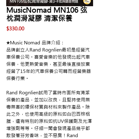
MusicNomad MN106 弦
枕潤滑凝膠 清潔保養
價
$330.00
格
★Music Nomad 品牌介紹：
品牌創立人Rand Rognlien最初是經營汽
車保養公司。喜愛音樂的他發現比起汽車
保養，他更熱愛音樂，甚至最後直接放棄
經營了15年的汽車保養公司轉而經營樂器
保養行業。
Rand Rognlien試用了當時市面所有清潔
保養的產品，並加以改良，且堅持使用無
毒無害的環保材質與材料來製作產品。除
此之外，也使用高級的原料如白巴西棕梠
臘，還有特別的原料如抗UV保護劑及光澤
增強劑等等。仔細一聞會發現產品幾乎都
散發著芬芳香味，並不惡臭！Rand