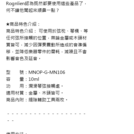
Rognlien認為既然都要使用這些產品了，
何不讓他聞起來順鼻一點？
★商品特色介紹：
商品特色介紹： 可使用於弦枕、琴橋、等
任何弦所接觸的位置，無論金屬或木頭材
質皆可，減少因彈奏震動所造成的音準偏
移，並降低樂器零件的磨耗，減噪且不會
影響音色及延音。
型 號：MNOP-G-MN106
容 量：10ml
功 用：潤滑琴弦接觸處。
適用材質：金屬、木頭皆可。
商品內附：縫隙輔助工具兩枚。
－－－－－－－－－－－－－－－－－－
－－