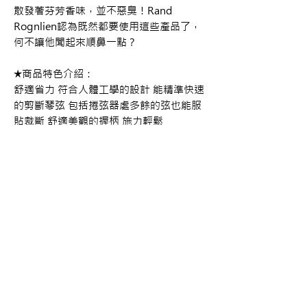
散發著芬芳香味，並不惡臭！Rand
Rognlien認為既然都要使用這些產品了，
何不讓他聞起來順鼻一點？
★商品特色介紹：
舒適省力 符合人體工學的設計 能精準快速
的剪斷琴弦 包括捲弦器處多餘的弦也能服
貼裁斷 舒適美觀的握柄 施力輕鬆
#Music-Nomad #MN226 #剪弦刀
購買資訊
商品購買或資訊詢問可至
【夢想官方Line】
、
來電04-22082890、
Copyright 2017 夢想樂器 Dream Music |All
或至實體門市(台中市中區大誠街48號)洽詢
Rights Reserved |
夢想樂器： 400 台中市中區大誠街48號 /
TEL：04-22082890
E-mail：