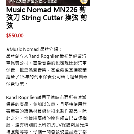
Music Nomad MN226 剪
弦刀 String Cutter 換弦 剪
弦
價
$550.00
格
★Music Nomad 品牌介紹：
品牌創立人Rand Rognlien最初是經營汽
車保養公司。喜愛音樂的他發現比起汽車
保養，他更熱愛音樂，甚至最後直接放棄
經營了15年的汽車保養公司轉而經營樂器
保養行業。
Rand Rognlien試用了當時市面所有清潔
保養的產品，並加以改良，且堅持使用無
毒無害的環保材質與材料來製作產品。除
此之外，也使用高級的原料如白巴西棕梠
臘，還有特別的原料如抗UV保護劑及光澤
增強劑等等。仔細一聞會發現產品幾乎都