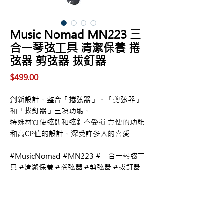
Music Nomad MN223 三
合一琴弦工具 清潔保養 捲
弦器 剪弦器 拔釘器
價
$499.00
格
創新設計，整合「捲弦器」、「剪弦器」
和「拔釘器」三項功能，
特殊材質使弦鈕和弦釘不受損 方便的功能
和高CP值的設計，深受許多人的喜愛
#MusicNomad #MN223 #三合一琴弦工
具 #清潔保養 #捲弦器 #剪弦器 #拔釘器
購買資訊
商品購買或資訊詢問可至