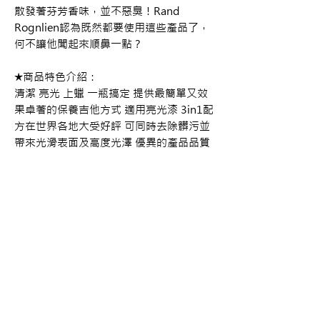
散發著芬芳香味，並不惡臭！Rand
Rognlien認為既然都要使用這些產品了，
何不讓他聞起來順鼻一點？
★商品特色介紹：
清潔 亮光 上蠟 一瓶搞定 提供最簡單又效
果卓著的保養吉他方式 適用亮光漆 3in1配
方在世界各地大受好評 可同時去除髒污並
帶來光滑表面及高度光澤 優異的產品品質
#Music-Nomad #Guitar #ONE #3in1
#MN103
購買資訊
商品購買或資訊詢問可至
【夢想官方Line】
、
來電04-22082890、
Copyright 2017 夢想樂器 Dream Music |All
或至實體門市(台中市中區大誠街48號)洽詢
Rights Reserved |