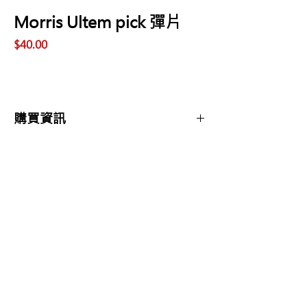
Morris Ultem pick 彈片
價
$40.00
格
購買資訊
商品購買或資訊詢問可至
【夢想官方Line】
、
來電04-22082890、
Copyright 2017 夢想樂器 Dream Music |All
或至實體門市(市中區大誠街48號)洽詢
Rights Reserved |
夢想樂器： 400 台中市中區大誠街48號 /
TEL：04-22082890
E-mail：
dreammusic20120516@gmail.com
Line ID：@741ucgbo
#台中學吉他 #音樂補習班
點擊即可聯繫我們