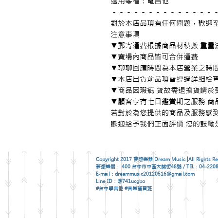
適用琴種：電吉他

－－－－－－－－－－－－－－－
對於本店品項有任何問題，歡迎至
注意事項

▼郵寄運費根據商品材積數 重量決
▼賣場內商品皆可合併運費

▼聊聊回應時間為本店營業之時間
▼本店出貨前品項皆經過詳細檢查
▼商品因瑕疵 貨故需退換貨請於
▼顧客享有七日鑑賞期之服務 商
若對於為您提供的商品及服務感到
歡迎給予我們正面評價 您的鼓勵
Copyright 2017 夢想樂器 Dream Music |All Rights Re
夢想樂器： 400 台中市中區大誠街48號 / TEL：04-2208
E-mail：dreammusic20120516@gmail.com
Line ID：@741ucgbo
#台中學吉他 #音樂補習班