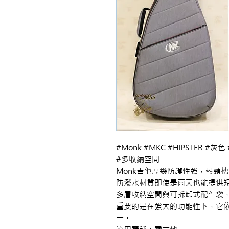
#Monk #MKC #HIPSTER 
#多收納空間

Monk吉他厚袋防護性強，琴頸
防潑水材質即使是雨天也能提供短
多層收納空間與可拆卸式配件袋，
重要的是在強大的功能性下，它
一。
