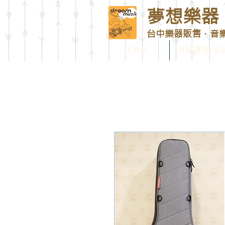
夢想樂器 D
台中樂器販售．音
HOME
音樂課程/紀