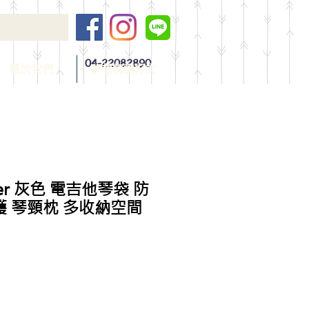
04-22082890
關於我們
夢想精選好文
ster 灰色 電吉他琴袋 防
護 琴頸枕 多收納空間