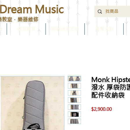
ream Music
樂教室．樂器維修
錄
樂器購買
樂器維修安裝
優惠活動
Monk Hip
潑水 厚袋防
配件收納袋
價
$2,900.00
格