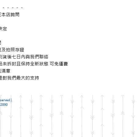
－－－－－

本店詢問

定



及拍照存證

到貨後七日內與我們聯絡

品未拆封且保持全新狀態 可免運費

滿意

是對我們最大的支持
served |
2890