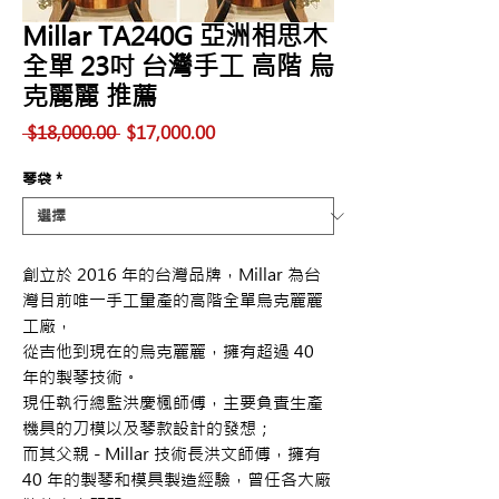
Millar TA240G 亞洲相思木
全單 23吋 台灣手工 高階 烏
克麗麗 推薦
一
促
 $18,000.00 
$17,000.00
般
銷
價
價
琴袋
*
格
格
創立於 2016 年的台灣品牌，Millar 為台
灣目前唯一手工量產的高階全單烏克麗麗
工廠，
從吉他到現在的烏克麗麗，擁有超過 40
年的製琴技術。
現任執行總監洪慶楓師傅，主要負責生產
機具的刀模以及琴款設計的發想；
而其父親 - Millar 技術長洪文師傅，擁有
40 年的製琴和模具製造經驗，曾任各大廠