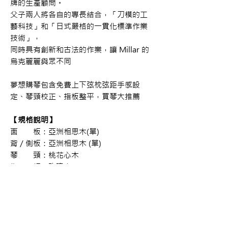
牌的生產顧問。
父子兩人將各自的專長結合，「刀模的工
藝科技」和「日式嚴格的一貫化標準作業
技術」，
同時具有創新和古法的作業，讓 Millar 的
烏克麗麗與眾不同
夢想購琴包含免費上下弦枕弦距手感設
定、琴頸校正、指板整平，買琴大推薦
【規格說明】
面 板：亞洲相思木(單)
背／側板：亞洲相思木 (單)
琴 頸：桃花心木
指 板：玫瑰木
琴 橋：玫瑰木
弦 枕：牛骨
漆 面：亮面
吋 數：23吋