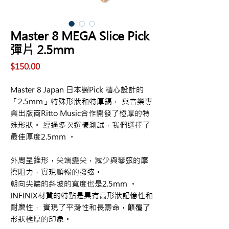
Master 8 MEGA Slice Pick
彈片 2.5mm
價
$150.00
格
Master 8 Japan 日本製Pick 精心設計的
「2.5mm」特殊形狀和特厚鎬， 與音樂專
業出版商Ritto Music合作開發了極厚的特
殊形狀。 經過多次選樣測試，我們選擇了
最佳厚度2.5mm 。
外周呈錐形，尖端變尖，減少與琴弦的摩
擦阻力，實現順暢的撥弦。
朝向尖端的斜坡的寬度也是2.5mm 。
INFINIX材質的特點是具有高形狀記憶性和
耐磨性， 實現了平滑性和長壽命，顛覆了
形狀極厚的印象。