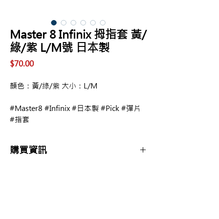
Master 8 Infinix 拇指套 黃/
綠/紫 L/M號 日本製
價
$70.00
格
顏色：黃/綠/紫 大小：L/M
#Master8 #Infinix #日本製 #Pick #彈片
#指套
購買資訊
商品購買或資訊詢問可至
【夢想官方Line】
、
來電04-22082890、
Copyright 2017 夢想樂器 Dream Music |All
或至實體門市(市中區大誠街48號)洽詢
Rights Reserved |
夢想樂器： 400 台中市中區大誠街48號 /