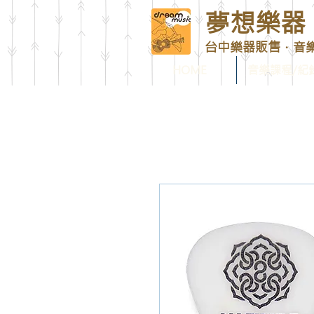
夢想樂器 D
台中樂器販售．音
HOME
音樂課程/紀