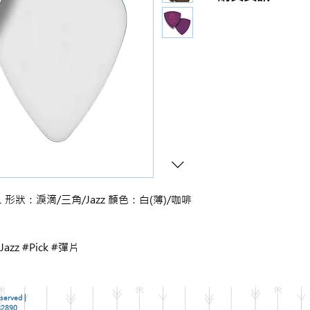
商品購買或資訊詢問
【夢想官方Line】
、
來電04-22082890、
或至實體門市(市中區
D801 形狀：淚滴/三角/Jazz 顏色：白(薄)/咖啡
azz #Pick #彈片
served |
2890