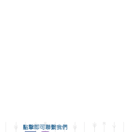
可至
大誠街48號)洽詢
點擊即可聯繫我們