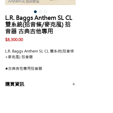
L.R. Baggs Anthem SL CL
雙系統(拾音條/麥克風) 拾
音器 古典吉他專用
價
$8,300.00
格
L.R. Baggs Anthem SL CL 雙系統(拾音條
+麥克風) 拾音器
★古典吉他專用拾音器
購買資訊
商品購買或資訊詢問可至
【夢想官方Line】
、
來電04-22082890、
Copyright 2017 夢想樂器 Dream Music |All
或至實體門市(台中市中區大誠街48號)洽詢
Rights Reserved |