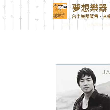
夢想樂器 D
台中樂器販售．音
HOME
音樂課程/紀