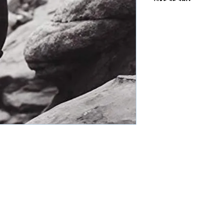
商品購買或資訊詢問
【夢想官方Line】
、
來電04-22082890、
或至實體門市(台中市