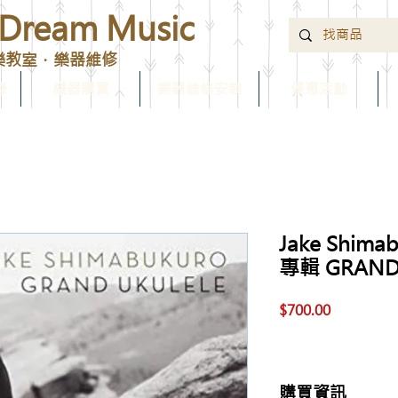
ream Music
樂教室．樂器維修
錄
樂器購買
樂器維修安裝
優惠活動
Jake Shi
專輯 GRAND 
價
$700.00
格
購買資訊