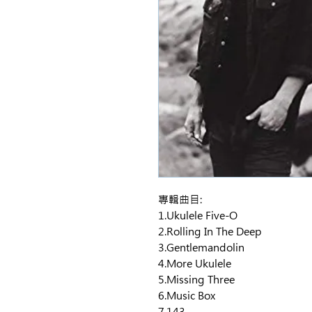
專輯曲目:
1.Ukulele Five-O
2.Rolling In The Deep
3.Gentlemandolin
4.More Ukulele
5.Missing Three
6.Music Box
7.143