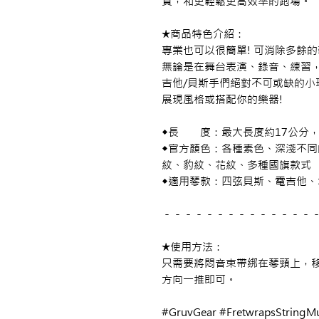
質，和更輕鬆更高效率的跑場。
★商品特色介紹：
專業也可以很簡單! 可消除多餘的
無論是在舞台表演、錄音、練習，
吉他/貝斯手們絕對不可或缺的小
展現風格或搭配你的樂器!
◆長 度：最大長度約17公分，
◆官方顏色：各種素色、深淺不
紋、豹紋、花紋、多種國旗款式
◆適用琴款：四弦貝斯、電吉他
－－－－－－－－－－－－－－
★使用方法：
只需要將悶音束帶綁在琴頸上，
方向一推即可。
#GruvGear #FretwrapsStr