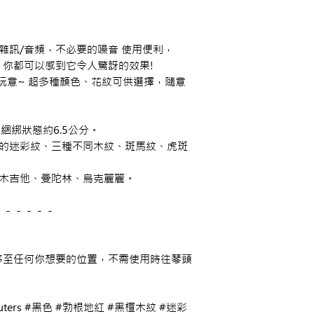
雜訊/音頻，不必要的噪音 使用便利，
你都可以感到它令人驚訝的效果!
玩意~ 超多種顏色、花紋可供選擇，隨意
綑綁狀態約6.5公分。
同的迷彩紋、三種不同木紋、斑馬紋、虎斑
、木吉他、曼陀林、烏克麗麗。
－－－－－－
移至任何你想要的位置，不需使用時往琴頭
ingMuters #黑色 #勃根地紅 #黑檀木紋 #迷彩