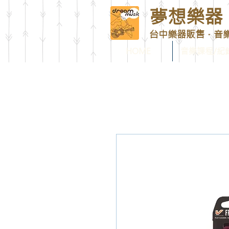
夢想樂器 D
台中樂器販售．音
HOME
音樂課程/紀