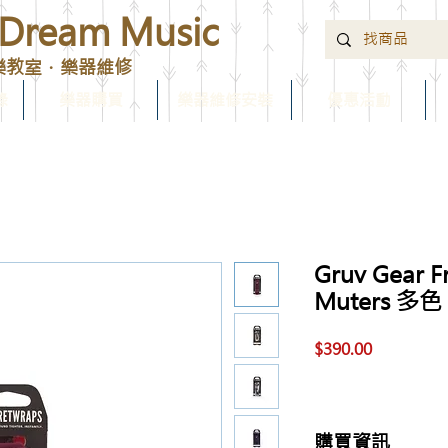
ream Music
樂教室．樂器維修
錄
樂器購買
樂器維修安裝
優惠活動
Gruv Gear F
Muters 多
價
$390.00
格
購買資訊