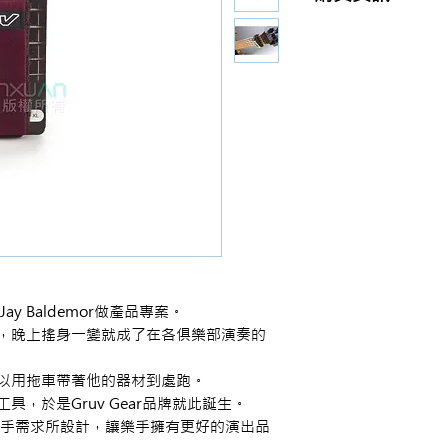
商品購買或資訊詢問
【夢想官方Line】
、
來電04-22082890、
或至實體門市(台中市
ay Baldemor做產品專案。
司，晚上搖身一變就成了在各俱樂部演奏的
可以用拖車帶著他的器材到處跑。
具，於是Gruv Gear品牌就此誕生。
根據樂手需求所設計，讓樂手擁有更好的演出品