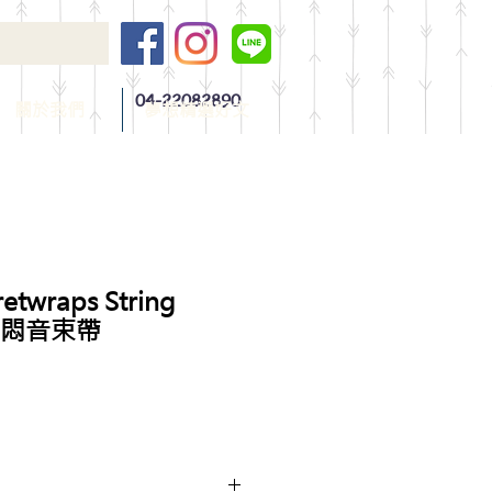
04-22082890
關於我們
夢想精選好文
retwraps String
色 悶音束帶