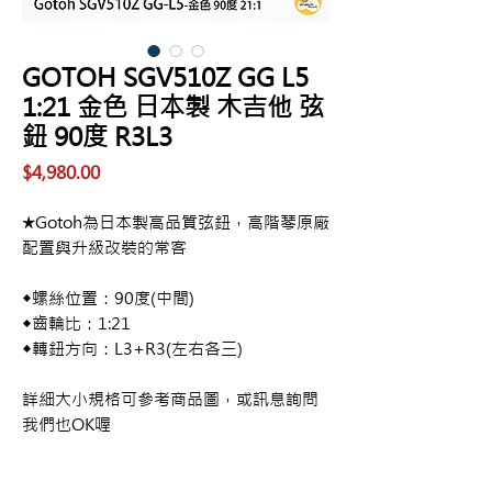
GOTOH SGV510Z GG L5
1:21 金色 日本製 木吉他 弦
鈕 90度 R3L3
價
$4,980.00
格
★Gotoh為日本製高品質弦鈕，高階琴原廠
配置與升級改裝的常客
◆螺絲位置：90度(中間)
◆齒輪比：1:21
◆轉鈕方向：L3+R3(左右各三)
詳細大小規格可參考商品圖，或訊息詢問
我們也OK喔