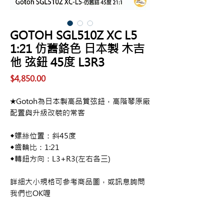
GOTOH SGL510Z XC L5
1:21 仿舊鉻色 日本製 木吉
他 弦鈕 45度 L3R3
價
$4,850.00
格
★Gotoh為日本製高品質弦鈕，高階琴原廠
配置與升級改裝的常客
◆螺絲位置：斜45度
◆齒輪比：1:21
◆轉鈕方向：L3+R3(左右各三)
詳細大小規格可參考商品圖，或訊息詢問
我們也OK喔