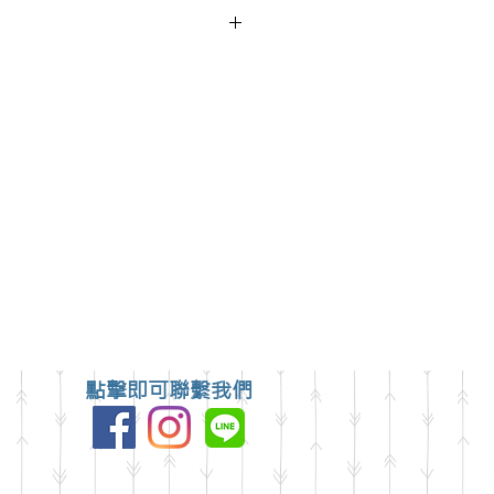
可至
中區大誠街48號)洽詢
點擊即可聯繫我們