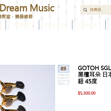
ream Music
樂教室．樂器維修
錄
樂器購買
樂器維修安裝
優惠活動
GOTOH SGL
黑檀耳朵 日
鈕 45度
價
$5,300.00
格