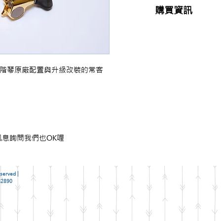
購買資訊
商品購買或資訊詢問
【夢想官方Line】
、
來電04-22082890、
或至實體門市(台中市
，高階琴原廠配置與升級改裝的常客
息詢問我們也OK喔
served |
2890