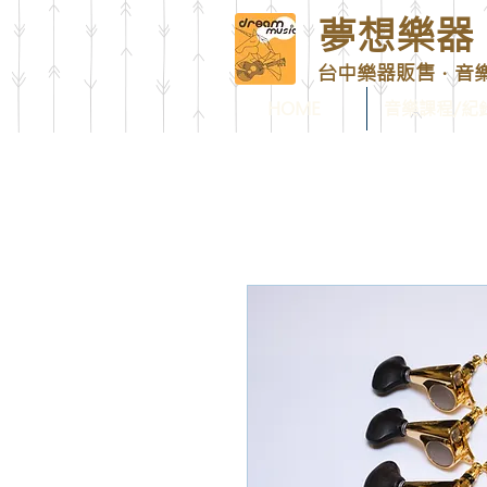
夢想樂器 D
台中樂器販售．音
HOME
音樂課程/紀