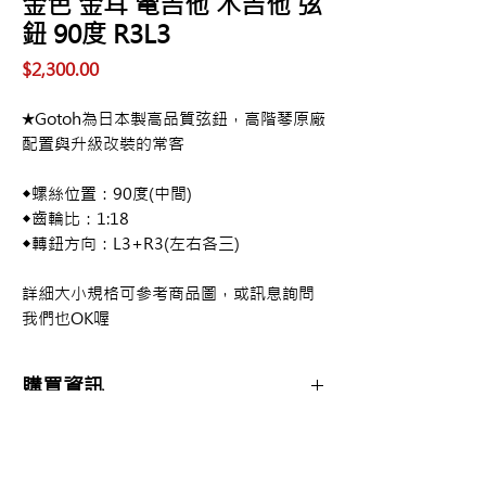
金色 金耳 電吉他 木吉他 弦
鈕 90度 R3L3
價
$2,300.00
格
★Gotoh為日本製高品質弦鈕，高階琴原廠
配置與升級改裝的常客
◆螺絲位置：90度(中間)
◆齒輪比：1:18
◆轉鈕方向：L3+R3(左右各三)
詳細大小規格可參考商品圖，或訊息詢問
我們也OK喔
購買資訊
商品購買或資訊詢問可至
【夢想官方Line】
、
來電04-22082890、
Copyright 2017 夢想樂器 Dream Music |All