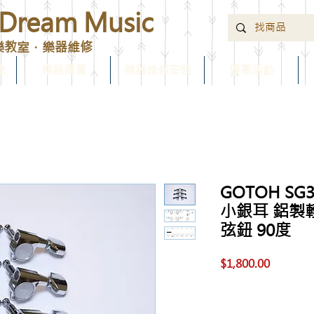
ream Music
樂教室．樂器維修
錄
樂器購買
樂器維修安裝
優惠活動
GOTOH SG3
小銀耳 鋁製
弦鈕 90度
價
$1,800.00
格