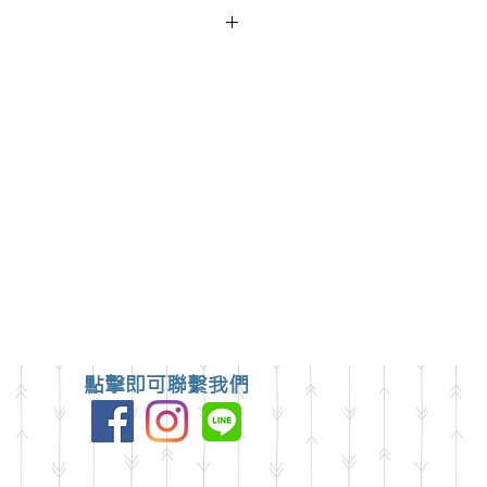
可至
中區大誠街48號)洽詢
點擊即可聯繫我們