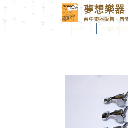
夢想樂器 D
台中樂器販售．音
HOME
音樂課程/紀