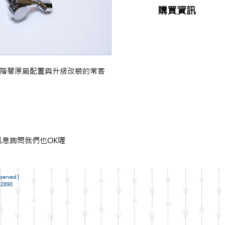
購買資訊
商品購買或資訊詢問
【夢想官方Line】
、
來電04-22082890、
或至實體門市(台中市
，高階琴原廠配置與升級改裝的常客
息詢問我們也OK喔
served |
2890