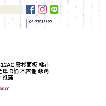
04-22082890
關於我們
夢想精選好文
-S12AC 雲杉面板 桃花
單 D桶 木吉他 缺角
 推薦
促
00.00
銷
價
格