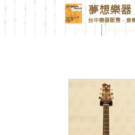
夢想樂器 D
台中樂器販售．音
HOME
音樂課程/紀