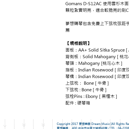
Gomans D-S12AC 使用雲
顆粒紮實明亮，適合較脆亮的刷Ch
夢想購琴包含免費上下弦枕弦距
薦
【規格說明】
面板：AA+ Solid Sitka Spruc
背側板：Solid Mahogany [ 桃
琴頸：Mahogany [桃花心木 ]
指板：Indian Rosewood [ 印度
琴橋：Indian Rosewood [ 印度
上弦枕： Bone [ 牛骨 ]
下弦枕 : Bone [ 牛骨 ]
弦栓Pins : Ebony [ 黑檀木 ]
配件 : 硬琴箱
Copyright 2017 夢想樂器 Dream Music |All Rights Re
夢想樂器： 400 台中市中區大誠街48號 / TEL：04-2208