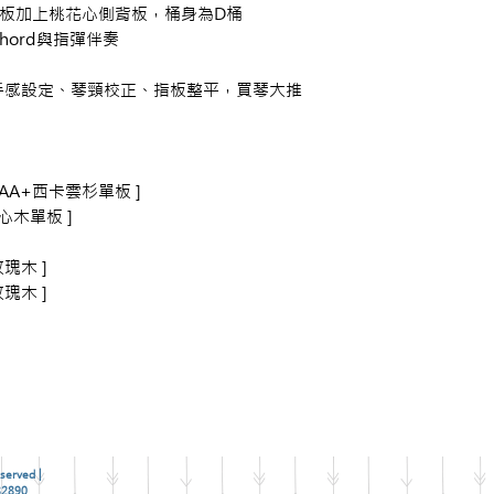
杉木面板加上桃花心側背板，桶身為D桶
ord與指彈伴奏
手感設定、琴頸校正、指板整平，買琴大推
e [ AA+西卡雲杉單板 ]
花心木單板 ]
玫瑰木 ]
玫瑰木 ]
served |
2890