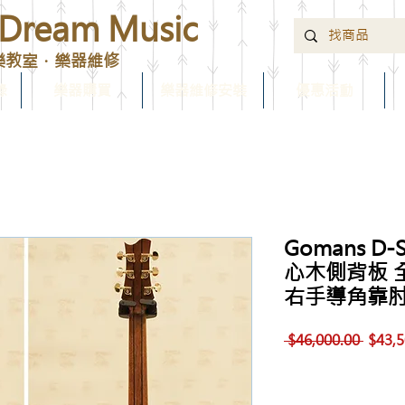
ream Music
樂教室．樂器維修
錄
樂器購買
樂器維修安裝
優惠活動
Gomans D
心木側背板 全
右手導角靠肘
一
 $46,000.00 
$43,5
般
價
格