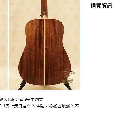
購買資訊
商品購買或資訊詢問
【夢想官方Line】
、
來電04-22082890、
或至實體門市(台中市
音樂人Tak Chan先生創立
了世界上最好吉他的特點，根據各地域的不