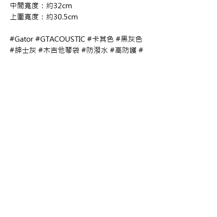
中間寬度：約32cm
上圍寬度：約30.5cm
#Gator #GTACOUSTIC #卡其色 #黑灰色
#紳士灰 #木吉他琴袋 #防潑水 #高防護 #
可收納背帶 #琴頸枕
購買資訊
商品購買或資訊詢問可至
【夢想官方Line】
、
來電04-22082890、
Copyright 2017 夢想樂器 Dream Music |All
或至實體門市(台中市中區大誠街48號)洽詢
Rights Reserved |
夢想樂器： 400 台中市中區大誠街48號 /
TEL：04-22082890
E-mail：
dreammusic20120516@gmail.com
Line ID：@741ucgbo
#台中學吉他 #音樂補習班
點擊即可聯繫我們