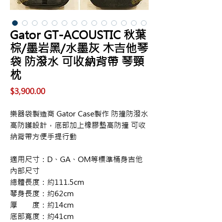
Gator GT-ACOUSTIC 秋葉
棕/墨岩黑/水墨灰 木吉他琴
袋 防潑水 可收納背帶 琴頸
枕
價
$3,900.00
格
樂器袋製造商 Gator Case製作 防撞防潑水
高防護設計，底部加上橡膠墊高防撞 可收
納背帶方便手提行動
適用尺寸：D、GA、OM等標準桶身吉他
內部尺寸
總體長度：約111.5cm
琴身長度：約62cm
厚 度：約14cm
底部寬度：約41cm