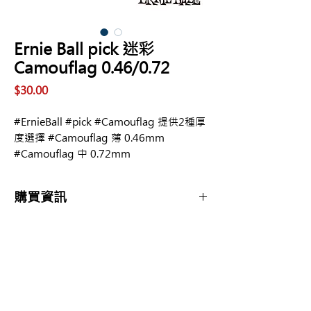
Ernie Ball pick 迷彩
Camouflag 0.46/0.72
價
$30.00
格
#ErnieBall #pick #Camouflag 提供2種厚
度選擇 #Camouflag 薄 0.46mm
#Camouflag 中 0.72mm
購買資訊
商品購買或資訊詢問可至
【夢想官方Line】
、
來電04-22082890、
Copyright 2017 夢想樂器 Dream Music |All
或至實體門市(市中區大誠街48號)洽詢
Rights Reserved |
夢想樂器： 400 台中市中區大誠街48號 /
TEL：04-22082890
E-mail：