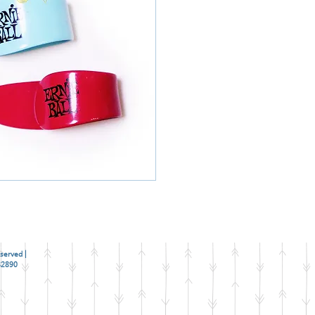
商品購買或資訊詢問
【夢想官方Line】
、
來電04-22082890、
或至實體門市(市中區
served |
2890