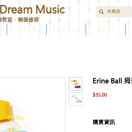
ream Music
樂教室．樂器維修
錄
樂器購買
樂器維修安裝
優惠活動
Erine Ball
價
$35.00
格
購買資訊