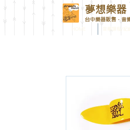
夢想樂器 D
台中樂器販售．音
HOME
音樂課程/紀