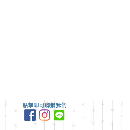
可至
大誠街48號)洽詢
點擊即可聯繫我們