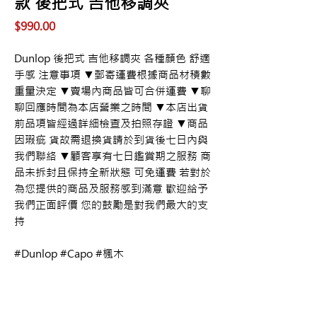
款 後把式 吉他移調夾
價
$990.00
格
Dunlop 後把式 吉他移調夾 各種顏色 舒適
手感 注意事項 ▼郵寄運費根據商品材積數
重量決定 ▼賣場內商品皆可合併運費 ▼聊
聊回應時間為本店營業之時間 ▼本店出貨
前品項皆經過詳細檢查及拍照存證 ▼商品
因瑕疵 貨故需退換貨請於到貨後七日內與
我們聯絡 ▼顧客享有七日鑑賞期之服務 商
品未拆封且保持全新狀態 可免運費 若對於
為您提供的商品及服務感到滿意 歡迎給予
我們正面評價 您的鼓勵是對我們最大的支
持
#Dunlop #Capo #楓木
購買資訊