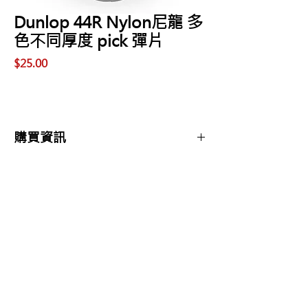
Dunlop 44R Nylon尼龍 多
色不同厚度 pick 彈片
價
$25.00
格
購買資訊
商品購買或資訊詢問可至
【夢想官方Line】
、
來電04-22082890、
Copyright 2017 夢想樂器 Dream Music |All
或至實體門市(市中區大誠街48號)洽詢
Rights Reserved |
夢想樂器： 400 台中市中區大誠街48號 /
TEL：04-22082890
E-mail：
dreammusic20120516@gmail.com
Line ID：@741ucgbo
#台中學吉他 #音樂補習班