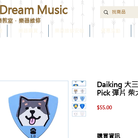
ream Music
樂教室．樂器維修
錄
樂器購買
樂器維修安裝
優惠活動
Daiking 
Pick 彈片 
價
$55.00
格
購買資訊