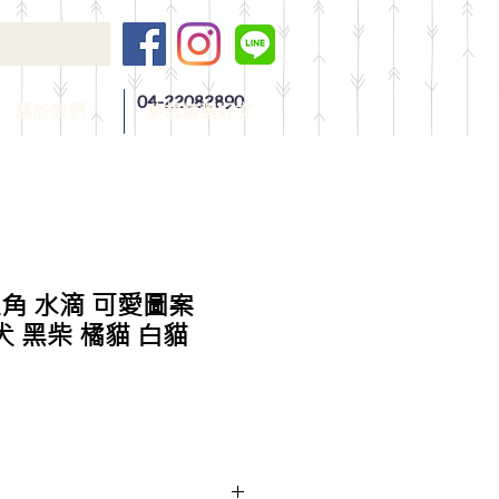
04-22082890
關於我們
夢想精選好文
大三角 水滴 可愛圖案
柴犬 黑柴 橘貓 白貓