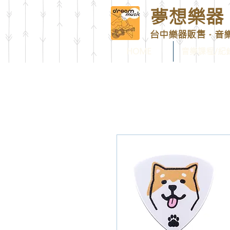
夢想樂器 D
台中樂器販售．音
HOME
音樂課程/紀