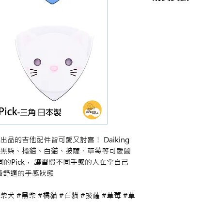
商品購買或資訊詢問
【夢想官方Line】
、
來電04-22082890、
或至實體門市(市中區
ion 出品的吉他配件皆可愛又討喜！ Daiking
 有赤柴、黑柴、橘貓、白貓、披薩、草莓等可愛圖
的Pick， 讓習慣不同手感的人在拿自己
己最舒適的手感狀態
三角 #柴犬 #黑柴 #橘貓 #白貓 #披薩 #草莓 #草