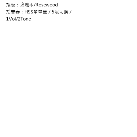
指板：玫瑰木/Rosewood
拾音器：HSS單單雙／5段切換／
1Vol/2Tone
購買資訊
商品購買或資訊詢問可至
【
夢想官方Line
】、
來電04-22082890、
Copyright 2017 夢想樂器 Dream Music |All
或至實體門市(台中市中區大誠街48號)洽詢
Rights Reserved |
夢想樂器： 400 台中市中區大誠街48號 /
TEL：04-22082890
E-mail：
dreammusic20120516@gmail.com
Line ID：@741ucgbo
#台中學吉他 #音樂補習班
點擊即可聯繫我們