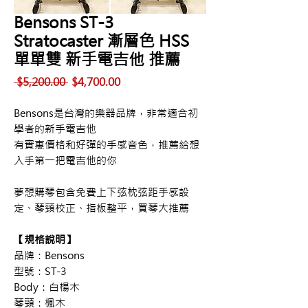
Bensons ST-3
Stratocaster 漸層色 HSS
單單雙 新手電吉他 推薦
一
促
 $5,200.00 
$4,700.00
般
銷
價
價
Bensons是台灣的樂器品牌，非常適合初
格
格
學者的新手電吉他
有實惠價格和好彈的手感音色，推薦給想
入手第一把電吉他的你
夢想購琴包含免費上下弦枕弦距手感設
定、琴頸校正、指板整平，買琴大推薦
【規格說明】
品牌：Bensons
型號：ST-3
Body：白楊木
琴頸：楓木