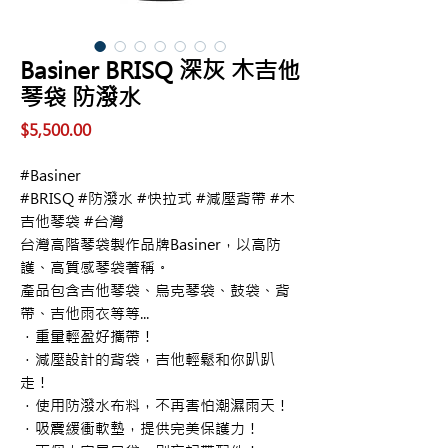
Basiner BRISQ 深灰 木吉他
琴袋 防潑水
價
$5,500.00
格
#Basiner

#BRISQ #防潑水 #快拉式 #減壓背帶 #木
吉他琴袋 #台灣

台灣高階琴袋製作品牌Basiner，以高防
護、高質感琴袋著稱。

產品包含吉他琴袋、烏克琴袋、鼓袋、背
帶、吉他雨衣等等...

．重量輕盈好攜帶！

．減壓設計的背袋，吉他輕鬆和你趴趴
走！

．使用防潑水布料，不再害怕潮濕雨天！

．吸震緩衝軟墊，提供完美保護力！
