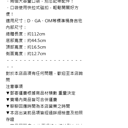
．兩個大容量口袋，別忘記帶配件！

．口袋使用快拉式磁扣，輕鬆開關好方
便！

適用尺寸：D、GA、OM等標準桶身吉他

內部尺寸：

總體長度：約112cm

底部寬度：約44.5cm

頂部寬度：約16.5cm

側面寬度：約12.7cm

－－－－－－－－－－－－－－－－－－
－－

對於本店品項有任何問題，歡迎至本店詢
問

注意事項

▼郵寄運費根據商品材積數 重量決定

▼賣場內商品皆可合併運費

▼聊聊回應時間為本店營業之時間

▼本店出貨前品項皆經過詳細檢查及拍照
存證

▼商品因瑕疵 貨故需退換貨請於到貨後七