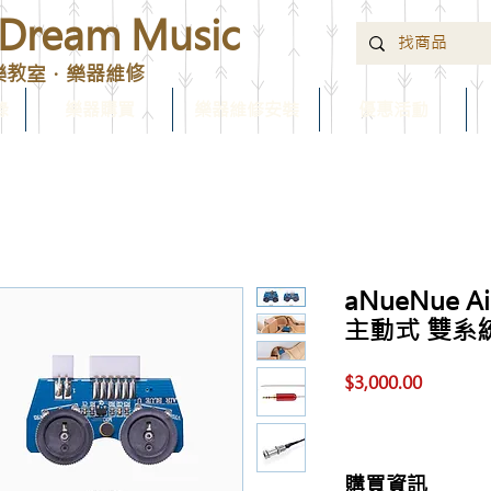
ream Music
樂教室．樂器維修
錄
樂器購買
樂器維修安裝
優惠活動
aNueNue A
主動式 雙系
價
$3,000.00
格
購買資訊