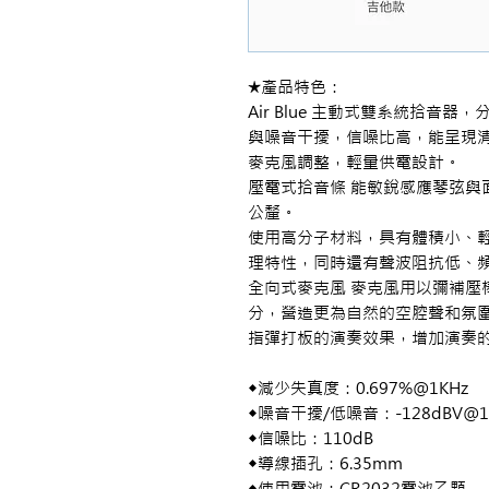
★產品特色：
Air Blue 主動式雙系統拾音
與噪音干擾，信噪比高，能呈現
麥克風調整，輕量供電設計。
壓電式拾音條 能敏銳感應琴弦與
公釐。
使用高分子材料，具有體積小、
理特性，同時還有聲波阻抗低、
全向式麥克風 麥克風用以彌補壓
分，營造更為自然的空腔聲和氛
指彈打板的演奏效果，增加演奏
◆減少失真度：0.697%@1KHz
◆噪音干擾/低噪音：-128dBV@1
◆信噪比：110dB
◆導線插孔：6.35mm
◆使用電池：CR2032電池乙顆