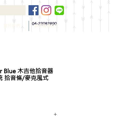
04-22082890
關於我們
夢想精選好文
ir Blue 木吉他拾音器
統 拾音條/麥克風式