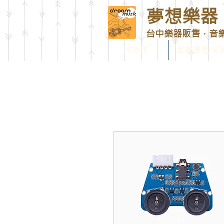
夢想樂器 D
台中樂器販售．音
HOME
音樂課程/紀