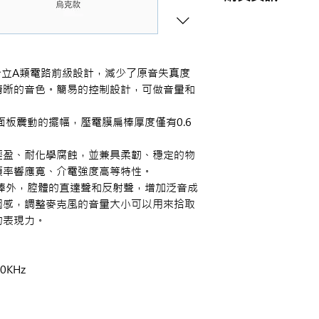
商品購買或資訊詢問
【夢想官方Line】
、
來電04-22082890、
或至實體門市(台中市
器，分立A類電路前級設計，減少了原音失真度
清晰的音色。簡易的控制設計，可做音量和
面板震動的擺幅，壓電膜扁棒厚度僅有0.6
輕盈、耐化學腐蝕，並兼具柔韌、穩定的物
頻率響應寬、介電強度高等特性。
棒外，腔體的直達聲和反射聲，增加泛音成
圍感，調整麥克風的音量大小可以用來拾取
的表現力。
0KHz