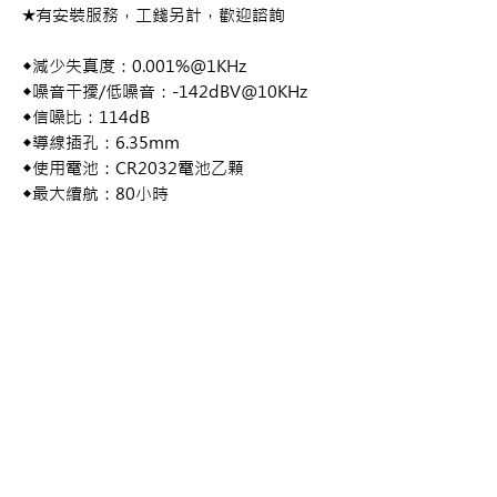
★有安裝服務，工錢另計，歡迎諮詢
◆減少失真度：0.001%@1KHz
◆噪音干擾/低噪音：-142dBV@10KHz
◆信噪比：114dB
◆導線插孔：6.35mm
◆使用電池：CR2032電池乙顆
◆最大續航：80小時
#aNueNue #AirAir #拾音器 #主動式 #雙
系統 #拾音條 #麥克風
購買資訊
商品購買或資訊詢問可至
【夢想官方Line】
、
來電04-22082890、
Copyright 2017 夢想樂器 Dream Music |All
或至實體門市(台中市中區大誠街48號)洽詢
Rights Reserved |
夢想樂器： 400 台中市中區大誠街48號 /