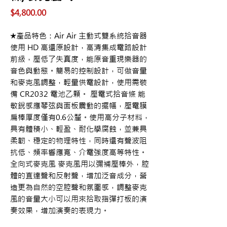
價
$4,800.00
格
★產品特色：Air Air 主動式雙系統拾音器
使用 HD 高還原設計，高清集成電路設計
前級，壓低了失真度，能原音重現樂器的
音色與動態。簡易的控制設計，可做音量
和麥克風調整，輕量供電設計，使用需裝
備 CR2032 電池乙顆。 壓電式拾音條 能
敏銳感應琴弦與面板震動的擺幅，壓電膜
扁棒厚度僅有0.6公釐。使用高分子材料，
具有體積小、輕盈、耐化學腐蝕，並兼具
柔韌、穩定的物理特性，同時還有聲波阻
抗低、頻率響應寬、介電強度高等特性。
全向式麥克風 麥克風用以彌補壓棒外，腔
體的直達聲和反射聲，增加泛音成分，營
造更為自然的空腔聲和氛圍感，調整麥克
風的音量大小可以用來拾取指彈打板的演
奏效果，增加演奏的表現力。