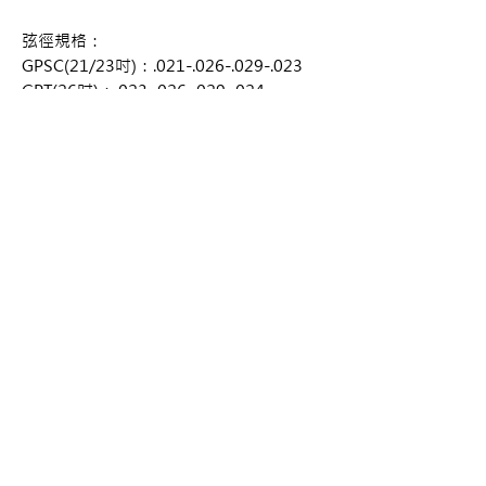
弦徑規格：
GPSC(21/23吋)：.021-.026-.029-.023
GPT(26吋)：.023-.026-.029-.024
購買資訊
商品購買或資訊詢問可至
【夢想官方Line】
、
來電04-22082890、
Copyright 2017 夢想樂器 Dream Music |All
或至實體門市(台中市中區大誠街48號)洽詢
Rights Reserved |
夢想樂器： 400 台中市中區大誠街48號 /
TEL：04-22082890
E-mail：
dreammusic20120516@gmail.com
Line ID：@741ucgbo
#台中學吉他 #音樂補習班
點擊即可聯繫我們