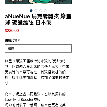
aNueNue 烏克麗麗弦 綠星
球 碳纖維弦 日本製
價
$280.00
格
適用尺寸
*
綠星球琴弦不僅維持清水弦的低張力特
點，同時融入黑水弦的高張力元素，帶來
更廣泛的音樂可能性。其弦徑較粗的設
計，讓手感更加細膩，增加了彈奏的穩定
感。
高音表現上豐富而飽滿，也以其獨特的
Low-Mid Booster技術
巧妙地補償了中低頻，讓音色更為完美