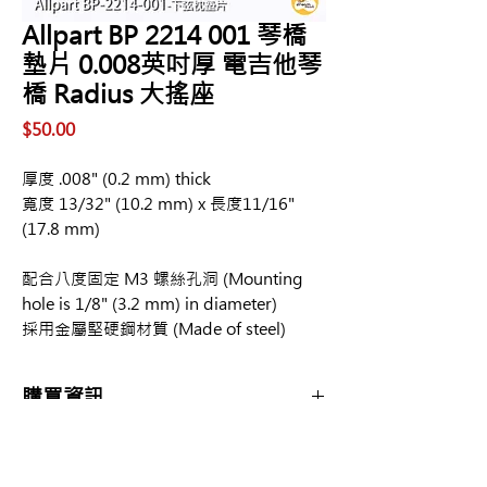
Allpart BP 2214 001 琴橋
墊片 0.008英吋厚 電吉他琴
橋 Radius 大搖座
價
$50.00
格
厚度 .008" (0.2 mm) thick
寬度 13/32" (10.2 mm) x 長度11/16"
(17.8 mm)
配合八度固定 M3 螺絲孔洞 (Mounting
hole is 1/8" (3.2 mm) in diameter)
採用金屬堅硬鋼材質 (Made of steel)
購買資訊
商品購買或資訊詢問可至
【夢想官方Line】
、
來電04-22082890、