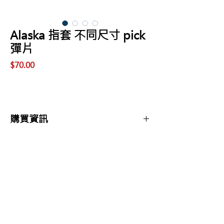
Alaska 指套 不同尺寸 pick
彈片
價
$70.00
格
購買資訊
商品購買或資訊詢問可至
【夢想官方Line】
、
來電04-22082890、
Copyright 2017 夢想樂器 Dream Music |All
或至實體門市(市中區大誠街48號)洽詢
Rights Reserved |
夢想樂器： 400 台中市中區大誠街48號 /
TEL：04-22082890
E-mail：
dreammusic20120516@gmail.com
Line ID：@741ucgbo