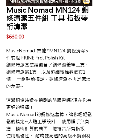
Ｍusic Nomad MN124 銅
條清潔五件組 工具 指板琴
桁清潔
價
$630.00
格
MusicNomad-吉他#MN124 銅條清潔5
件裝組 FRINE Fret Polish Kit
銅條清潔套裝組包含了銅條遮羞棒三支、
銅條清潔膏1支，以及超細纖維麂皮布1
條， 一組輕鬆搞定，銅條清潔不再是麻煩
的差事~
清潔銅條時還在搞剛的貼膠帶嗎?現在你有
更好的選擇!!
Music Nomad的銅條遮羞棒，讓你輕輕鬆
鬆的搞定~人體工學設計， 使用順手無負
擔，精密計算的曲面，能符合所有指板，
使用無磁性、 耐腐蝕高溫的高級不銹鋼材