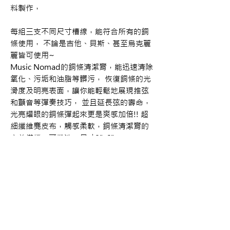
料製作，
每組三支不同尺寸槽線，能符合所有的銅
條使用， 不論是吉他、貝斯、甚至烏克麗
麗皆可使用~
Music Nomad的銅條清潔膏，能迅速清除
氧化、污垢和油脂等髒污， 恢復銅條的光
滑度及明亮表面，讓你能輕鬆地展現推弦
和顫音等彈奏技巧， 並且延長弦的壽命，
光亮耀眼的銅條彈起來更是爽感加倍!! 超
細纖維麂皮布，觸感柔軟，銅條清潔膏的
完美搭檔，可機洗，尺寸8"x6"。
#琴桁清潔 #工具 #吉他保養 #樂器保養 #
木吉他 #台中買吉他 #台中學吉他
購買資訊
商品購買或資訊詢問可至