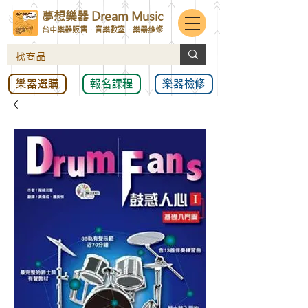
夢想樂器 Dream Music
台中樂器販售．音樂教室．樂器維修
樂器選購
報名課程
樂器檢修