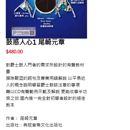
鼓惑人心1 尾崎元章
價
$480.00
格
對爵士鼓入門者的需求所設計的有聲教材
書
摒除艱澀的詞句及專業用語解說 以平易近
人的概念說明學習爵士鼓該注意的事項
輔以CD有聲範例示範及解說 更能收事半功
倍之效 國內唯一完全對初學者設計的絕佳
教本
作者： 尾崎元章
出版社：典絃音樂文化出版社