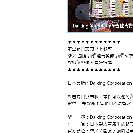
▼▼▼▼▼▼▼▼▼▼▼▼
本型號目前有以下款式
柴犬 圖騰 貓貓迴轉餐館 貓貓晾
歡迎依照個人喜好選購
▲▲▲▲▲▲▲▲▲▲▲▲
日本品牌的Daiking Corpor
外層為日製布料，零件可以避免刮
背帶。 每款背帶皆附日本造型安
型 號：Daiking Corporati
材 質：日本製皮革廠牛皮背
官方顏色：柴犬／圖騰／貓貓迴