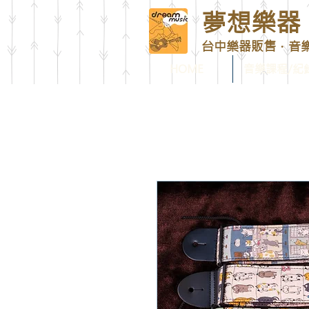
夢想樂器 D
台中樂器販售．音
HOME
音樂課程/紀