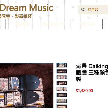
ream Music
樂教室．樂器維修
錄
樂器購買
樂器維修安裝
優惠活動
背帶 Daiking
圖騰 三種顏
製
價
$1,480.00
格