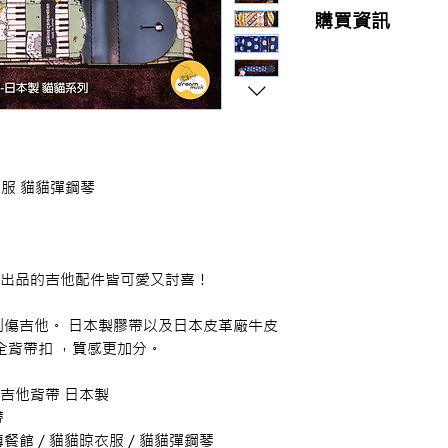
購買資訊
商品購買或資訊詢問
【夢想官方Line】
、
來電04-22082890、
或至實體門市(台中市
衣服 貓貓彈鋼琴
ation 出品的吉他配件皆可愛又討喜！
傷吉他。 日本製膠帶以及日本皮革廠牛皮
全背帶扣 ，質感更加分。
on 吉他背帶 日本製
帶
轉餐館／貓貓晾衣服／貓貓彈鋼琴