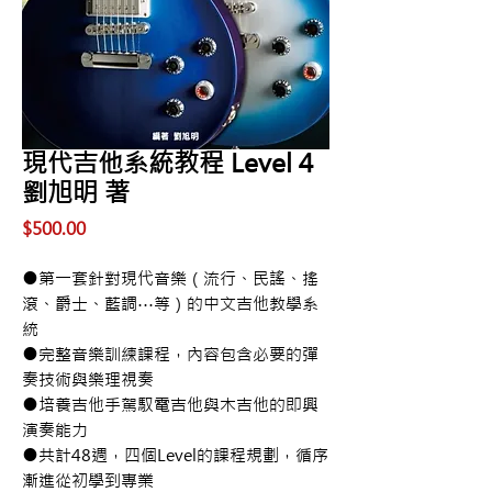
現代吉他系統教程 Level 4
劉旭明 著
價
$500.00
格
●第一套針對現代音樂（流行、民謠、搖
滾、爵士、藍調⋯等）的中文吉他教學系
統
●完整音樂訓練課程，內容包含必要的彈
奏技術與樂理視奏
●培養吉他手駕馭電吉他與木吉他的即興
演奏能力
●共計48週，四個Level的課程規劃，循序
漸進從初學到專業