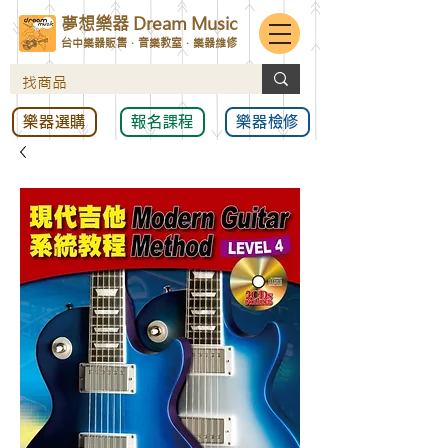
夢想樂器 Dream Music
台中樂器販售．音樂教室．樂器維修
樂器選購
報名課程
樂器檢修