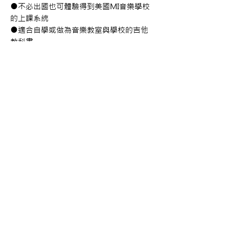
●不必出國也可體驗得到美國MI音樂學校
的上課系統
●適合自學或做為音樂教室與學校的吉他
教科書
購買資訊
商品購買或資訊詢問可至
【夢想官方Line】
、
來電04-22082890、
Copyright 2017 夢想樂器 Dream Music |All
或至實體門市(台中市中區大誠街48號)洽詢
Rights Reserved |
夢想樂器： 400 台中市中區大誠街48號 /
TEL：04-22082890
E-mail：
dreammusic20120516@gmail.com
Line ID：@741ucgbo
#台中學吉他 #音樂補習班
點擊即可聯繫我們