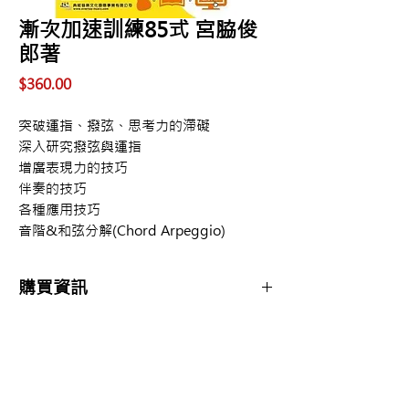
漸次加速訓練85式 宮脇俊
郎著
價
$360.00
格
突破運指、撥弦、思考力的滯礙
深入研究撥弦與運指
增廣表現力的技巧
伴奏的技巧
各種應用技巧
音階&和弦分解(Chord Arpeggio)
購買資訊
商品購買或資訊詢問可至
【夢想官方Line】
、
來電04-22082890、
Copyright 2017 夢想樂器 Dream Music |All
或至實體門市(台中市中區大誠街48號)洽詢
Rights Reserved |
夢想樂器： 400 台中市中區大誠街48號 /